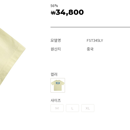
56
%
34,800
￦
모델명
FST345LY
원산지
중국
컬러
사이즈
M
L
XL