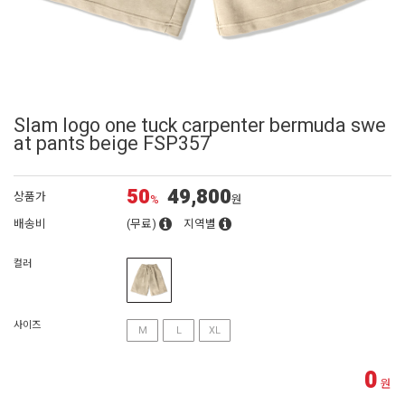
Slam logo one tuck carpenter bermuda swe
at pants beige FSP357
50
49,800
상품가
%
원
배송비
(무료)
지역별
컬러
사이즈
M
L
XL
0
원