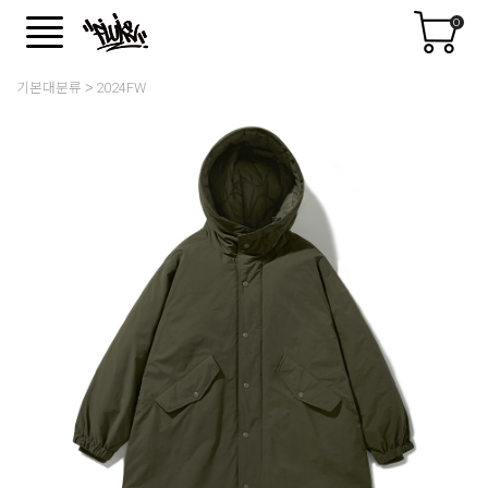
0
기본대분류
2024FW