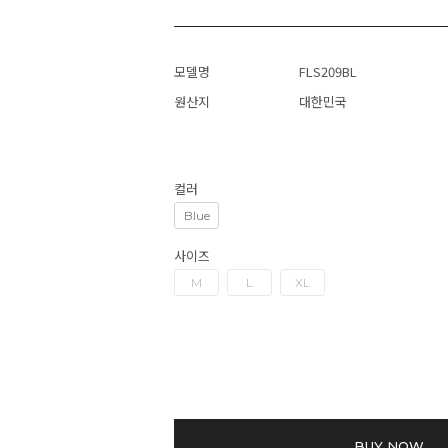
모델명
FLS209BL
원산지
대한민국
컬러
Blue
사이즈
M
L
XL
BUY NOW