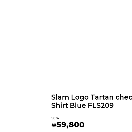
Slam Logo Tartan che
Shirt Blue FLS209
50
%
59,800
￦