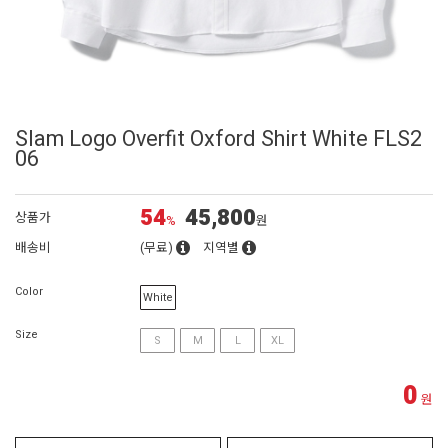
Slam Logo Overfit Oxford Shirt White FLS2
06
54
45,800
상품가
%
원
배송비
(무료)
지역별
Color
White
Size
S
M
L
XL
0
원