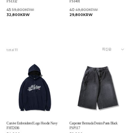
FST332
FST401
45
59,800KRW
40
49,800KRW
32,800KRW
29,800KRW
total
111
Cursive Embroidered Logo Hoodie Navy
Carpenter Bermuda Denim Pants Black
FHT2036
FSP117