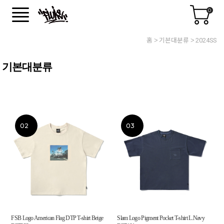
0
홈
기본대분류
2024SS
기본대분류
02
03
FSB Logo American Flag DTP T-shirt Beige
Slam Logo Pigment Pocket T-shirt L.Navy